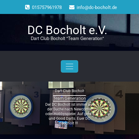
Skip
015757961978
info@dc-bocholt.de
to
content
DC Bocholt e.V.
Dart Club Bocholt "Team Generation"
Dart Club Bocholt
Team Generation
Der DC Bocholt ist immer auf
der Suche nach Newcomer
oder Hobbyspieler. Auf geht's
und Good Darts. Euer DC
Bocholt !!!